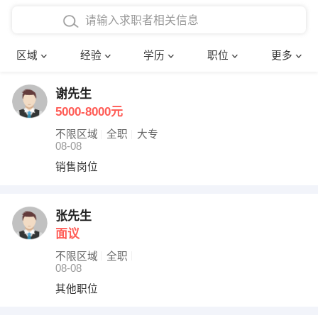
在校学生工作经验
本科
行政后勤
建筑装潢
确定
区域
经验
学历
职位
更多
三年以上工作经验
硕士
销售岗位
教师
谢先生
四年以上工作经验
博士
文员
护士
5000-8000元
五年以上工作经验
财务会计
传单派发
不限区域
全职
大专
08-08
十年以上工作经验
超市零售
促销导购
销售岗位
网络IT
保健按摩
张先生
面议
快递员
前台接待
不限区域
全职
收银员
技术员/工程师
08-08
其他职位
水电/机修
部门经理